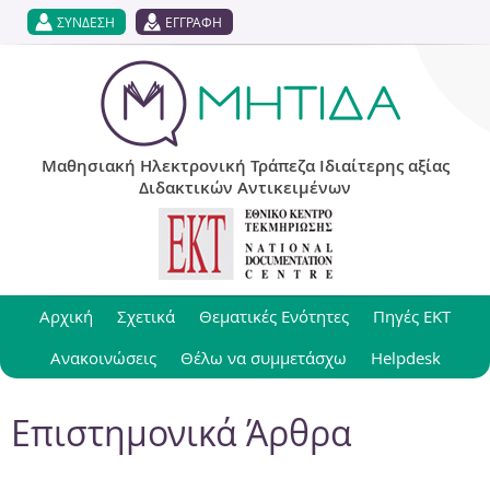
Jump to navigation
ΣΥΝΔΕΣΗ
ΕΓΓΡΑΦΗ
Μαθησιακή Ηλεκτρονική Τράπεζα Ιδιαίτερης αξίας
Διδακτικών Αντικειμένων
Αρχική
Σχετικά
Θεματικές Ενότητες
Πηγές ΕΚΤ
Ανακοινώσεις
Θέλω να συμμετάσχω
Helpdesk
Επιστημονικά Άρθρα