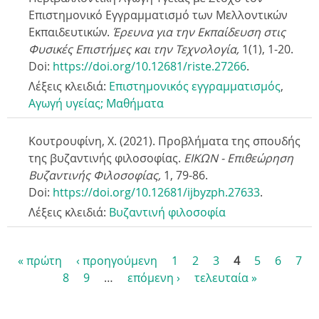
Επιστημονικό Εγγραμματισμό των Μελλοντικών
Εκπαιδευτικών.
Έρευνα για την Εκπαίδευση στις
Φυσικές Επιστήμες και την Τεχνολογία,
1(1), 1-20.
Doi:
https://doi.org/10.12681/riste.27266
.
Λέξεις κλειδιά:
Επιστημονικός εγγραμματισμός
,
Αγωγή υγείας; Μαθήματα
Κουτρουφίνη, Χ. (2021). Προβλήματα της σπουδής
της βυζαντινής φιλοσοφίας.
ΕΙΚΩΝ - Επιθεώρηση
Βυζαντινής Φιλοσοφίας,
1,
79-86
.
Doi:
https://doi.org/10.12681/ijbyzph.27633
.
Λέξεις κλειδιά:
Βυζαντινή φιλοσοφία
« πρώτη
‹ προηγούμενη
1
2
3
4
5
6
7
8
9
…
επόμενη ›
τελευταία »
Σ