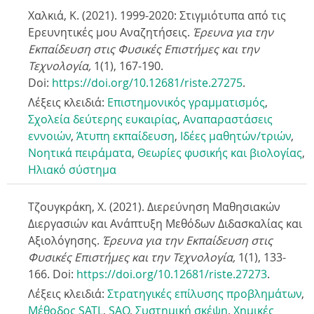
Χαλκιά, Κ. (2021). 1999-2020: Στιγμιότυπα από τις
Ερευνητικές μου Αναζητήσεις.
Έρευνα για την
Εκπαίδευση στις Φυσικές Επιστήμες και την
Τεχνολογία,
1(1),
167-190
.
Doi:
https://doi.org/10.12681/riste.27275
.
Λέξεις κλειδιά:
Επιστημονικός γραμματισμός
,
Σχολεία δεύτερης ευκαιρίας
,
Αναπαραστάσεις
εννοιών
,
Άτυπη εκπαίδευση
,
Ιδέες μαθητών/τριών
,
Νοητικά πειράματα
,
Θεωρίες φυσικής και βιολογίας
,
Ηλιακό σύστημα
Τζουγκράκη, Χ. (2021). Διερεύνηση Μαθησιακών
Διεργασιών και Ανάπτυξη Μεθόδων Διδασκαλίας και
Αξιολόγησης.
Έρευνα για την Εκπαίδευση στις
Φυσικές Επιστήμες και την Τεχνολογία,
1(1),
133-
166
. Doi:
https://doi.org/10.12681/riste.27273
.
Λέξεις κλειδιά:
Στρατηγικές επίλυσης προβλημάτων
,
Μέθοδος SATL
,
SAQ
,
Συστημική σκέψη
,
Χημικές