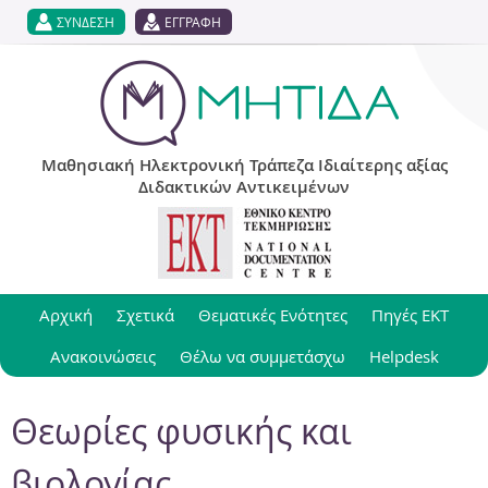
Jump to navigation
ΣΥΝΔΕΣΗ
ΕΓΓΡΑΦΗ
Μαθησιακή Ηλεκτρονική Τράπεζα Ιδιαίτερης αξίας
Διδακτικών Αντικειμένων
Αρχική
Σχετικά
Θεματικές Ενότητες
Πηγές ΕΚΤ
Ανακοινώσεις
Θέλω να συμμετάσχω
Helpdesk
Θεωρίες φυσικής και
βιολογίας