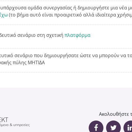
α υπάρχουσα ομάδα συνεργασίας ή δημιουργήστε μια νέα 
ή
τέχω
(το βήμα αυτό είναι προαιρετικό αλλά ιδιαίτερα χρήσι
τ
δευτικό σενάριο στη σχετική
πλατφόρμα
η
σ
ευτικό σενάριο που δημιουργήσατε ώστε να μπορούν να τ
τυακής πύλης ΜΗΤΙΔΑ
η
ς