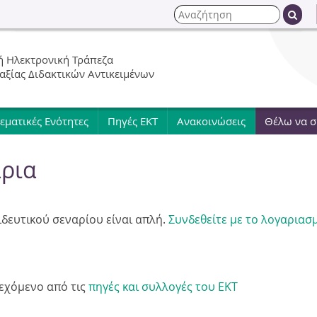
Jump to navigation
Α
ν
Φ
α
 Ηλεκτρονική Τράπεζα
ζ
ό
 αξίας Διδακτικών Αντικειμένων
ή
τ
ρ
η
εματικές Ενότητες
Πηγές ΕΚΤ
Ανακοινώσεις
Θέλω να 
σ
μ
η
άρια
α
α
ιδευτικού σεναρίου είναι απλή.
Συνδεθείτε με το λογαριασ
ν
α
ιεχόμενο από τις
πηγές και συλλογές του ΕΚΤ
ζ