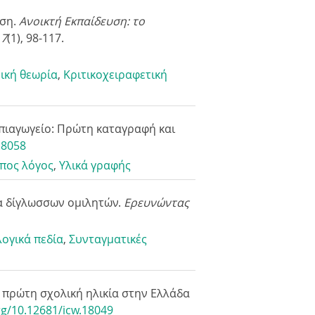
υση.
Ανοικτή Εκπαίδευση: το
 7
(1), 98-117.
ική θεωρία
,
Kριτικοχειραφετική
νηπιαγωγείο: Πρώτη καταγραφή και
18058
πος λόγος
,
Yλικά γραφής
α δίγλωσσων ομιλητών.
Ερευνώντας
ογικά πεδία
,
Συνταγματικές
 πρώτη σχολική ηλικία στην Ελλάδα
rg/10.12681/icw.18049