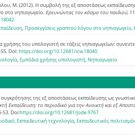
ύλου, Μ. (2012). Η συμβολή της εξ αποστάσεως εκπαίδευσ
ή
γο στο νηπιαγωγείο.
Ερευνώντας τον κόσμο του παιδιού,
11
w.18042
τ
κπαίδευση
,
Προσεγγίσεις γραπτού λόγου στο νηπιαγωγείο
,
η
ια χρήσης του υπολογιστή σε τάξεις νηπιαγωγείων: συνεντ
5-55. Doi:
https://doi.org/10.12681/icw.18040
σ
νολογία
,
Εμπόδια χρήσης υπολογιστή
,
Νηπιαγωγείο
η
ς
τα συγκρότησης της εξ αποστάσεως εκπαίδευσης ως γνωστικ
κτή Εκπαίδευση: το περιοδικό για την Ανοικτή και εξ Αποσ
6-53. Doi:
https://doi.org/10.12681/jode.9767
ιοδικό
,
Εκπαιδευτική τεχνολογία
,
Εκπαιδευτικός πολιτισμό