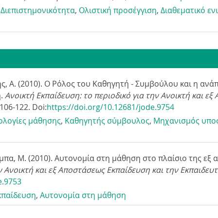
,
Διεπιστημονικότητα
,
Ολιστική προσέγγιση
,
Διαθεματικό εν
ς, Α. (2010). Ο Ρόλος του Καθηγητή - Συμβούλου και η αν
η.
Ανοικτή Εκπαίδευση: το περιοδικό για την Ανοικτή και ε
, 106-122. Doi:
https://doi.org/10.12681/jode.9754
ολογίες μάθησης
,
Καθηγητής σύμβουλος
,
Μηχανισμός υπο
σούμπα, Μ. (2010). Αυτονομία στη μάθηση στο πλαίσιο της ε
ν Ανοικτή και εξ Αποστάσεως Εκπαίδευση και την Εκπαιδευτ
e.9753
κπαίδευση
,
Aυτονομία στη μάθηση