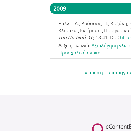
2009
Ράλλη, Α., Ρούσσος, Π., Καζάλη,
Κλίμακας Εκτίμησης Προφορικού 
του Παιδιού, 16,
18-41. Doi
:
http
Λέξεις κλειδιά:
Αξιολόγηση γλωσ
Προσχολική ηλικία
« πρώτη
‹ προηγο
Σ
ε
λ
ί