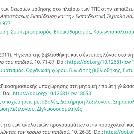
ία των θεωριών μάθησης στο πλαίσιο των ΤΠΕ στην εκπαίδε
ξ Αποστάσεως Εκπαίδευση και την Εκπαιδευτική Τεχνολογία,
e.9771
ευση
,
Συμπεριφορισμός
,
Eποικοδομισμός
,
Kοινωνιοπολιτισμ
(2011). Η γωνιά της βιβλιοθήκης και ο έντυπος λόγος στο 
ο του παιδιού,
10
, 71-87. Doi:
https://doi.org/10.12681/icw.
μματισμός
,
Οργάνωση χώρου
,
Γωνιά της βιβλιοθήκης
,
Έντυ
 λεξικοσημασιακής υποχώρησης στη μητρική / πρώτη γλώσσ
7. Doi:
https://doi.org/10.12681/icw.18053
ς υποχωρήσεις μεταβολές
,
Διατήρηση λεξιλογίου
,
Σημασιολ
ωση λεξιλογίου
,
Δίγλωσσοι ομιλητές
κότητα των αναλυτικών προγραμμάτων στην προσχολική και
νώντας τον κόσμο του παιδιού,
10
, 26-35. Doi:
https://doi.o