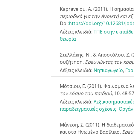
Kapravelou, A. (2011). Η σημασ
περιοδικό για την Ανοικτή και ε
Doi:
https://doi.org/10.12681/jod
Λέξεις κλειδιά:
ΤΠΕ στην εκπαίδ
θεωρία
Στελλάκης, Ν., & Αποστόλου, Ζ. 
συζήτηση.
Ερευνώντας τον κόσμ
Λέξεις κλειδιά:
Νηπιαγωγείο
,
Γρα
Μότσιου, Ε. (2011). Φαινόμενα
τον κόσμο του παιδιού,
10
, 48-5
Λέξεις κλειδιά:
Λεξικοσημασιακέ
παραδειγματικές σχέσεις
,
Οργάν
Μάνεση, Σ. (2011). Η διαθεματι
και στο Ηνωμένο Βασίλειο.
Ερευ