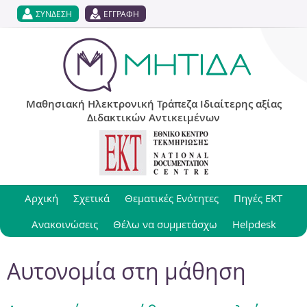
Jump to navigation
ΣΥΝΔΕΣΗ
ΕΓΓΡΑΦΗ
Μαθησιακή Ηλεκτρονική Τράπεζα Ιδιαίτερης αξίας
Διδακτικών Αντικειμένων
Αρχική
Σχετικά
Θεματικές Ενότητες
Πηγές ΕΚΤ
Ανακοινώσεις
Θέλω να συμμετάσχω
Helpdesk
Aυτονομία στη μάθηση