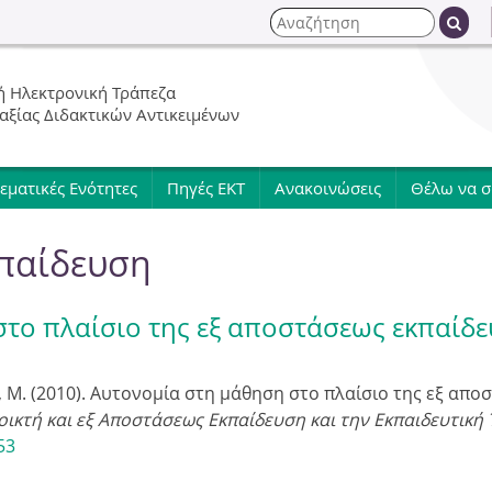
Jump to navigation
Α
ν
Φ
α
 Ηλεκτρονική Τράπεζα
ζ
ό
 αξίας Διδακτικών Αντικειμένων
ή
τ
ρ
η
εματικές Ενότητες
Πηγές ΕΚΤ
Ανακοινώσεις
Θέλω να 
σ
μ
η
παίδευση
α
α
το πλαίσιο της εξ αποστάσεως εκπαίδ
ν
πα, Μ. (2010). Αυτονομία στη μάθηση στο πλαίσιο της εξ απ
οικτή και εξ Αποστάσεως Εκπαίδευση και την Εκπαιδευτική 
α
53
ζ