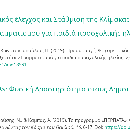
ή
ός έλεγχος και Στάθμιση της Κλίμακα
τ
ραμματισμού για παιδιά προσχολικής ηλ
η
, & Κωνσταντοπούλου, Π. (2019). Προσαρμογή, Ψυχομετρικός
σ
ξιοτήτων Γραμματισμού για παιδιά προσχολικής ηλικίας.
Ε
81/icw.18591
η
ς
»: Φυσική Δραστηριότητα στους Δημοτ
γελούσης, Ν., & Καμπάς, Α. (2019). Tο πρόγραμμα «ΠΕΡΠΑΤΑ
ευνώντας τον Κόσμο του Παιδιού, 16,
6-17. Doi:
https://doi