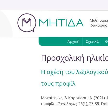
Μαθησιακή
Ιδιαίτερης
Αρχική
Σχετικά
Θ
Προσχολική ηλικί
Η σχέση του λεξιλογικο
τους προφίλ
Μοκαΐτη, Φ., & Καρούσου, Α. (2021).
προφίλ.
Ψυχολογία,
26(1),
23-39. Doi