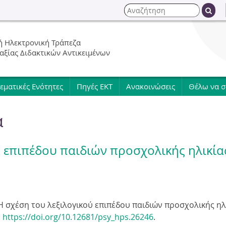
Jump to navigation
Α
ν
Φ
α
 Ηλεκτρονική Τράπεζα
ζ
ό
 αξίας Διδακτικών Αντικειμένων
ή
τ
ρ
η
εματικές Ενότητες
Πηγές ΕΚΤ
Ανακοινώσεις
Θέλω να 
σ
μ
η
α
α
α
ύ επιπέδου παιδιών προσχολικής ηλικία
ν
α
Η σχέση του λεξιλογικού επιπέδου παιδιών προσχολικής ηλ
:
https://doi.org/10.12681/psy_hps.26246
.
ζ