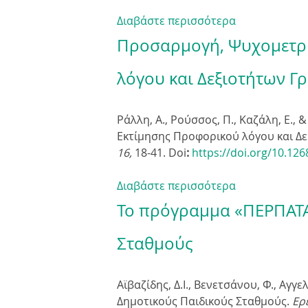
Διαβάστε περισσότερα
γ
ι
Προσαρμογή, Ψυχομετρικ
α
Η
λόγου και Δεξιοτήτων Γ
σ
χ
Ράλλη, Α., Ρούσσος, Π., Καζάλη, Ε.
έ
Εκτίμησης Προφορικού λόγου και Δε
σ
16,
18-41. Doi
:
https://doi.org/10.126
η
τ
Διαβάστε περισσότερα
ο
γ
υ
ι
Το πρόγραμμα «ΠΕΡΠΑΤΑ
λ
α
ε
Π
Σταθμούς
ξ
ρ
ι
ο
Αϊβαζίδης, Δ.Ι., Βενετσάνου, Φ., Αγ
λ
σ
Δημοτικούς Παιδικούς Σταθμούς.
ο
α
Ερ