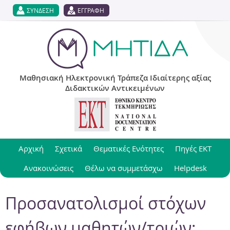
Jump to navigation
ΣΥΝΔΕΣΗ
ΕΓΓΡΑΦΗ
Μαθησιακή Ηλεκτρονική Τράπεζα Ιδιαίτερης αξίας
Διδακτικών Αντικειμένων
Αρχική
Σχετικά
Θεματικές Ενότητες
Πηγές ΕΚΤ
Ανακοινώσεις
Θέλω να συμμετάσχω
Helpdesk
Προσανατολισμοί στόχων
εφήβων μαθητών/τριών: