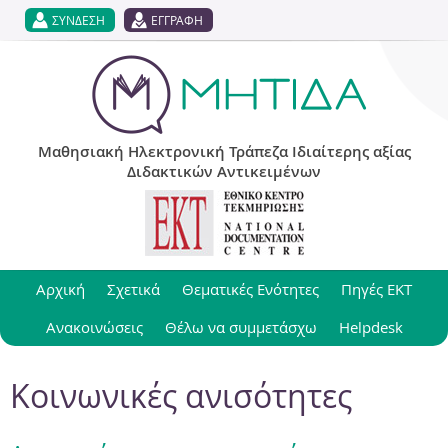
Jump to navigation
ΣΥΝΔΕΣΗ
ΕΓΓΡΑΦΗ
Μαθησιακή Ηλεκτρονική Τράπεζα Ιδιαίτερης αξίας
Διδακτικών Αντικειμένων
Αρχική
Σχετικά
Θεματικές Ενότητες
Πηγές ΕΚΤ
Ανακοινώσεις
Θέλω να συμμετάσχω
Helpdesk
Κοινωνικές ανισότητες