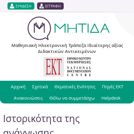
Jump to navigation
ΣΥΝΔΕΣΗ
ΕΓΓΡΑΦΗ
Μαθησιακή Ηλεκτρονική Τράπεζα Ιδιαίτερης αξίας
Διδακτικών Αντικειμένων
Αρχική
Σχετικά
Θεματικές Ενότητες
Πηγές ΕΚΤ
Ανακοινώσεις
Θέλω να συμμετάσχω
Helpdesk
Ιστορικότητα της
ανάγνωσης