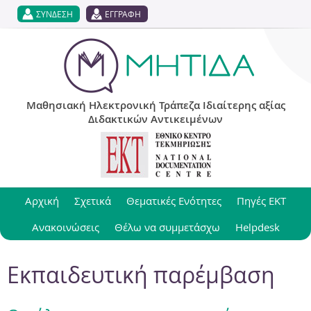
Jump to navigation
ΣΥΝΔΕΣΗ
ΕΓΓΡΑΦΗ
Μαθησιακή Ηλεκτρονική Τράπεζα Ιδιαίτερης αξίας
Διδακτικών Αντικειμένων
Αρχική
Σχετικά
Θεματικές Ενότητες
Πηγές ΕΚΤ
Ανακοινώσεις
Θέλω να συμμετάσχω
Helpdesk
Εκπαιδευτική παρέμβαση