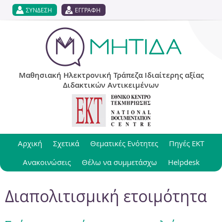
Jump to navigation
ΣΥΝΔΕΣΗ
ΕΓΓΡΑΦΗ
Μαθησιακή Ηλεκτρονική Τράπεζα Ιδιαίτερης αξίας
Διδακτικών Αντικειμένων
Αρχική
Σχετικά
Θεματικές Ενότητες
Πηγές ΕΚΤ
Ανακοινώσεις
Θέλω να συμμετάσχω
Helpdesk
Διαπολιτισμική ετοιμότητα