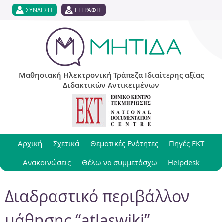
Jump to navigation
ΣΥΝΔΕΣΗ
ΕΓΓΡΑΦΗ
Μαθησιακή Ηλεκτρονική Τράπεζα Ιδιαίτερης αξίας
Διδακτικών Αντικειμένων
Αρχική
Σχετικά
Θεματικές Ενότητες
Πηγές ΕΚΤ
Ανακοινώσεις
Θέλω να συμμετάσχω
Helpdesk
Διαδραστικό περιβάλλον
μάθησης “atlaswiki”