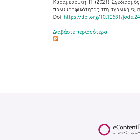
Καραμεσούτη, Π. (2021). Σχεδιασμό
πολυμορφικότητας στη σχολική εξ 
Doi:
https://doi.org/10.12681/jode.2
Διαβάστε περισσότερα
γ
ι
α
Σ
χ
ε
δ
ι
α
σ
μ
ό
ς
σ
υ