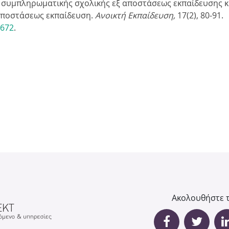
ς συμπληρωματικής σχολικής εξ αποστάσεως εκπαίδευσης κ
αποστάσεως εκπαίδευση.
Ανοικτή Εκπαίδευση,
17(2), 80-91.
ή
4672
.
τ
η
σ
η
ς