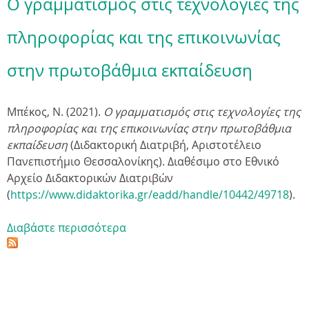
Ο γραμματισμός στις τεχνολογίες της
πληροφορίας και της επικοινωνίας
στην πρωτοβάθμια εκπαίδευση
Μπέκος, Ν. (2021).
Ο γραμματισμός στις τεχνολογίες της
πληροφορίας και της επικοινωνίας στην πρωτοβάθμια
εκπαίδευση
(
Διδακτορική Διατριβή, Αριστοτέλειο
Πανεπιστήμιο Θεσσαλονίκης
).
Διαθέσιμο στο Εθνικό
Αρχείο Διδακτορικών Διατριβών
(
https://www.didaktorika.gr/eadd/handle/10442/49718
).
Διαβάστε περισσότερα
γ
ι
α
Ο
γ