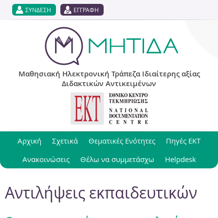
Jump to navigation
ΣΥΝΔΕΣΗ
ΕΓΓΡΑΦΗ
Μαθησιακή Ηλεκτρονική Τράπεζα Ιδιαίτερης αξίας
Διδακτικών Αντικειμένων
Αρχική
Σχετικά
Θεματικές Ενότητες
Πηγές ΕΚΤ
Ανακοινώσεις
Θέλω να συμμετάσχω
Helpdesk
Αντιλήψεις εκπαιδευτικών