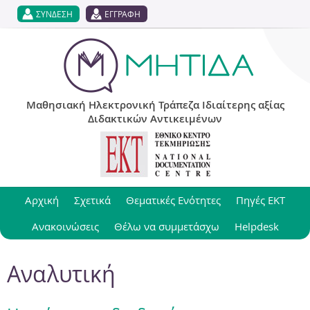
Jump to navigation
ΣΥΝΔΕΣΗ
ΕΓΓΡΑΦΗ
Μαθησιακή Ηλεκτρονική Τράπεζα Ιδιαίτερης αξίας
Διδακτικών Αντικειμένων
Αρχική
Σχετικά
Θεματικές Ενότητες
Πηγές ΕΚΤ
Ανακοινώσεις
Θέλω να συμμετάσχω
Helpdesk
Αναλυτική