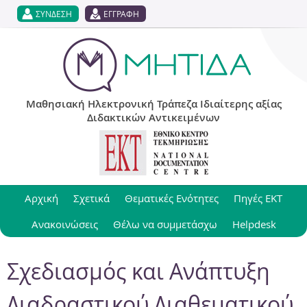
Jump to navigation
ΣΥΝΔΕΣΗ
ΕΓΓΡΑΦΗ
Μαθησιακή Ηλεκτρονική Τράπεζα Ιδιαίτερης αξίας
Διδακτικών Αντικειμένων
Αρχική
Σχετικά
Θεματικές Ενότητες
Πηγές ΕΚΤ
Ανακοινώσεις
Θέλω να συμμετάσχω
Helpdesk
Σχεδιασμός και Ανάπτυξη
Διαδραστικού Διαθεματικού