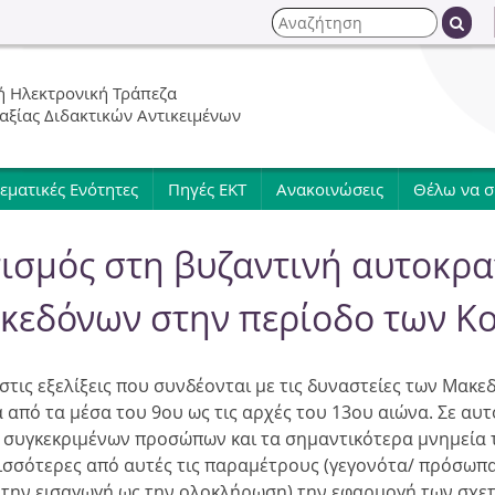
Jump to navigation
Α
ν
Φ
α
 Ηλεκτρονική Τράπεζα
ζ
ό
 αξίας Διδακτικών Αντικειμένων
ή
τ
ρ
η
εματικές Ενότητες
Πηγές ΕΚΤ
Ανακοινώσεις
Θέλω να 
σ
μ
η
τισμός στη βυζαντινή αυτοκρα
α
κεδόνων στην περίοδο των Κ
α
ν
στις εξελίξεις που συνδέονται με τις δυναστείες των Μακ
 από τα μέσα του 9ου ως τις αρχές του 13ου αιώνα. Σε αυ
α
άση συγκεκριμένων προσώπων και τα σημαντικότερα μνημεία
ρισσότερες από αυτές τις παραμέτρους (γεγονότα/ πρόσωπα
ζ
ό την εισαγωγή ως την ολοκλήρωση) την εφαρμογή των σχετ