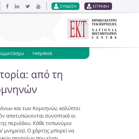
ΣΥΝΔΕΣΗ
ΕΓΓΡΑΦΗ
συμμετάσχω
Helpdesk
τορία: από τη
ομνηνών
εδόνων και των Κομνηνών, καλύπτει
τόν αποτυπώνονται συνοπτικά οι
 της περιόδου. Κάθε τοπωνύμιο
/ μνημεία). Ο χάρτης μπορεί να
ικών σεναρίων που είναι