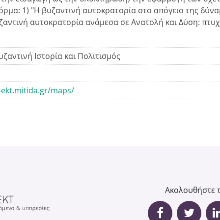
μα: 1) "Η βυζαντινή αυτοκρατορία στο απόγειο της δύναμή
ή
υζαντινή αυτοκρατορία ανάμεσα σε Ανατολή και Δύση: πτυχ
τ
υζαντινή Ιστορία και Πολιτισμός
η
υ
σ
s-ekt.mitida.gr/maps/
η
ς