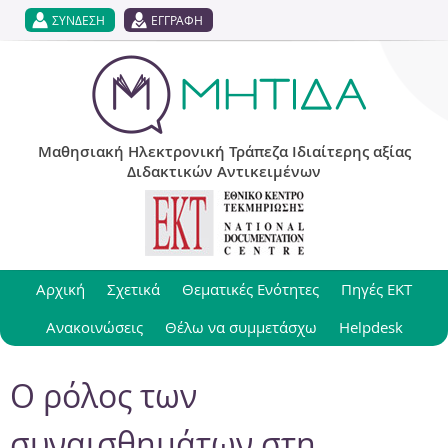
Jump to navigation
ΣΥΝΔΕΣΗ
ΕΓΓΡΑΦΗ
Μαθησιακή Ηλεκτρονική Τράπεζα Ιδιαίτερης αξίας
Διδακτικών Αντικειμένων
Αρχική
Σχετικά
Θεματικές Ενότητες
Πηγές ΕΚΤ
Ανακοινώσεις
Θέλω να συμμετάσχω
Helpdesk
Ο ρόλος των
συναισθημάτων στη