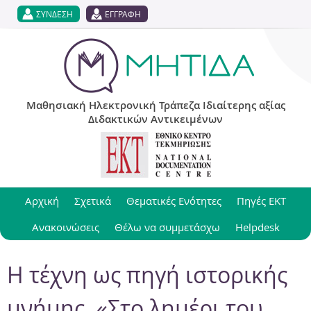
Jump to navigation
ΣΥΝΔΕΣΗ
ΕΓΓΡΑΦΗ
Μαθησιακή Ηλεκτρονική Τράπεζα Ιδιαίτερης αξίας
Διδακτικών Αντικειμένων
Αρχική
Σχετικά
Θεματικές Ενότητες
Πηγές ΕΚΤ
Ανακοινώσεις
Θέλω να συμμετάσχω
Helpdesk
Η τέχνη ως πηγή ιστορικής
μνήμης. «Στο λημέρι του