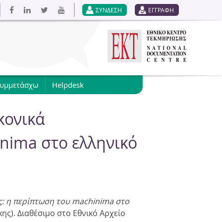
ΣΥΝΔΕΣΗ
ΕΓΓΡΑΦΗ
συμμετάσχω
Helpdesk
κονικά
nima στο ελληνικό
ς: η περίπτωση του machinima στο
κης
).
Διαθέσιμο στο Εθνικό Αρχείο