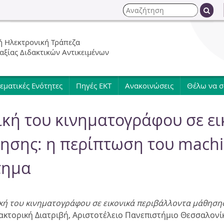
Jump to navigation
Α
ν
Φ
α
 Ηλεκτρονική Τράπεζα
ζ
ό
 αξίας Διδακτικών Αντικειμένων
ή
τ
ρ
η
εματικές Ενότητες
Πηγές ΕΚΤ
Ανακοινώσεις
Θέλω να 
σ
μ
η
νική του κινηματογράφου σε ει
α
ησης: η περίπτωση του machi
α
τημα
ν
α
νική του κινηματογράφου σε εικονικά περιβάλλοντα μάθηση
ακτορική Διατριβή,
Αριστοτέλειο Πανεπιστήμιο Θεσσαλονί
ζ