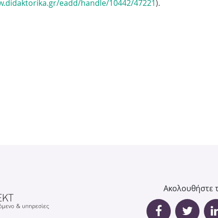
w.didaktorika.gr/eadd/handle/10442/47221
).
ή
τ
η
σ
η
ς