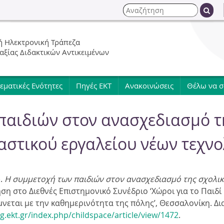
Jump to navigation
Α
ν
Φ
α
 Ηλεκτρονική Τράπεζα
ζ
ό
 αξίας Διδακτικών Αντικειμένων
ή
τ
ρ
η
εματικές Ενότητες
Πηγές ΕΚΤ
Ανακοινώσεις
Θέλω να 
σ
μ
η
παιδιών στον ανασχεδιασμό τ
α
αστικού εργαλείου νέων τεχν
α
ν
).
Η συμμετοχή των παιδιών στον ανασχεδιασμό της σχολικ
ση στο Διεθνές Επιστημονικό Συνέδριο ‘Χώροι για το Παιδί
α
μνεται με την καθημερινότητα της πόλης’,
Θεσσαλονίκη.
Δι
g.ekt.gr/index.php/childspace/article/view/1472
.
ζ