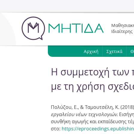
Μαθησιακή
Ιδιαίτερης
Αρχική
Σχετικά
Θ
Η συμμετοχή των 
με τη χρήση σχεδι
Πολύζου, Ε., & Ταμουτσέλη, Κ. (2018
εργαλείου νέων τεχνολογιών.
Εισήγη
συνθήκη αγωγής και εκπαίδευσης τέ
στο:
https://eproceedings.epublishin