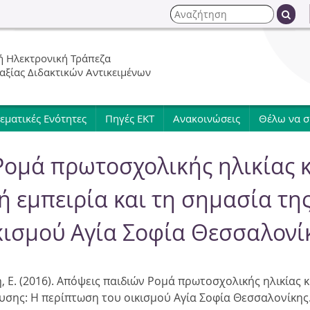
Jump to navigation
Α
ν
Φ
α
 Ηλεκτρονική Τράπεζα
ζ
ό
 αξίας Διδακτικών Αντικειμένων
ή
τ
ρ
η
εματικές Ενότητες
Πηγές ΕΚΤ
Ανακοινώσεις
Θέλω να 
σ
μ
η
Ρομά πρωτοσχολικής ηλικίας 
α
κή εμπειρία και τη σημασία τη
α
κισμού Αγία Σοφία Θεσσαλονί
ν
α
, Ε. (2016). Απόψεις παιδιών Ρομά πρωτοσχολικής ηλικίας 
ευσης: Η περίπτωση του οικισμού Αγία Σοφία Θεσσαλονίκης
ζ