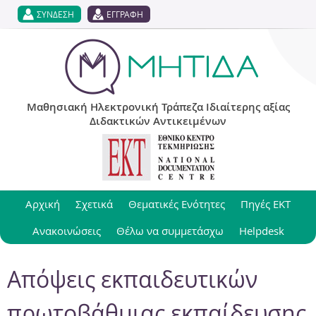
Jump to navigation
ΣΥΝΔΕΣΗ
ΕΓΓΡΑΦΗ
Μαθησιακή Ηλεκτρονική Τράπεζα Ιδιαίτερης αξίας
Διδακτικών Αντικειμένων
Αρχική
Σχετικά
Θεματικές Ενότητες
Πηγές ΕΚΤ
Ανακοινώσεις
Θέλω να συμμετάσχω
Helpdesk
Απόψεις εκπαιδευτικών
πρωτοβάθμιας εκπαίδευσης