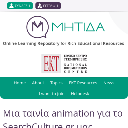
Jump to navigation
ΣΥΝΔΕΣΗ
ΕΓΓΡΑΦΗ
Online Learning Repository for Rich Educational Resources
Home
About
Topics
EKT Resources
News
I want to join
Helpdesk
Μια ταινία animation για το
SearchCulture.gr μας