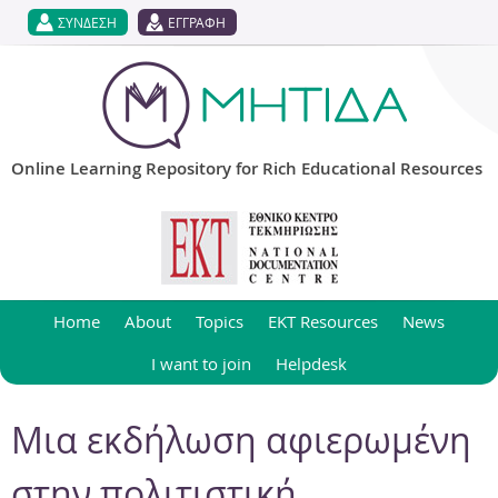
Jump to navigation
ΣΥΝΔΕΣΗ
ΕΓΓΡΑΦΗ
Online Learning Repository for Rich Educational Resources
Home
About
Topics
EKT Resources
News
I want to join
Helpdesk
Μια εκδήλωση αφιερωμένη
στην πολιτιστική