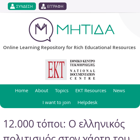
Jump to navigation
ΣΥΝΔΕΣΗ
ΕΓΓΡΑΦΗ
Online Learning Repository for Rich Educational Resources
Home
About
Topics
EKT Resources
News
I want to join
Helpdesk
12.000 τόποι: O ελληνικός
πολιτισμός στον χάρτη του