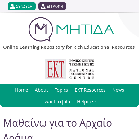
Jump to navigation
ΣΥΝΔΕΣΗ
ΕΓΓΡΑΦΗ
Online Learning Repository for Rich Educational Resources
Home
About
Topics
EKT Resources
News
I want to join
Helpdesk
Μαθαίνω για το Αρχαίο
Δράμα